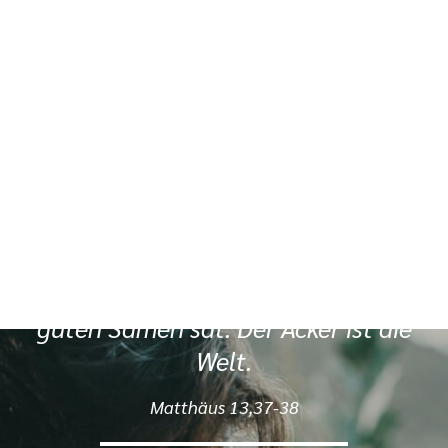
Siehe, was ich früher verkündigt
habe, ist gekommen. So verkündige
ich auch Neues; ehe denn es
sprosst, lasse ich’s euch hören.
Jesaja 42,9
Der Menschensohn ist’s, der den
guten Samen sät. Der Acker ist die
Welt.
Matthäus 13,37-38